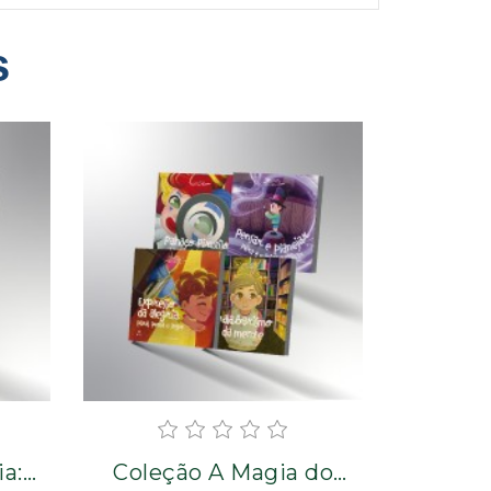
s
ia:
Coleção A Magia do
O Des