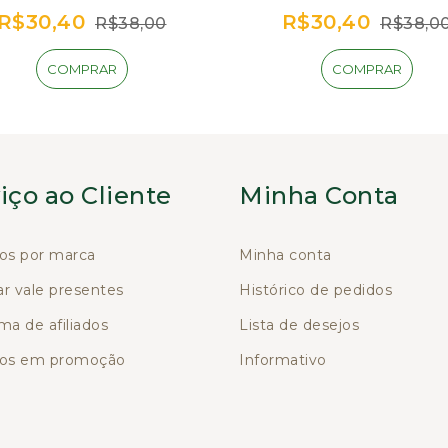
ocura do seu nariz
para, pensa e seg
R$30,40
R$30,40
R$38,00
R$38,0
oleção A Magia do
(Coleção A Magia
Circo Expresso da
Circo Expresso d
COMPRAR
COMPRAR
gria: descobrindo as
Alegria: descobrind
unções executivas)
funções executiva
iço ao Cliente
Minha Conta
os por marca
Minha conta
r vale presentes
Histórico de pedidos
ma de afiliados
Lista de desejos
tos em promoção
Informativo