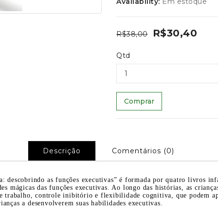
Availability:
Em estoque
R$30,40
R$38,00
Qtd
Comprar
Descrição
Comentários (0)
: descobrindo as funções executivas” é formada por quatro livros in
es mágicas das funções executivas. Ao longo das histórias, as criança
 trabalho, controle inibitório e flexibilidade cognitiva, que podem ap
crianças a desenvolverem suas habilidades executivas.