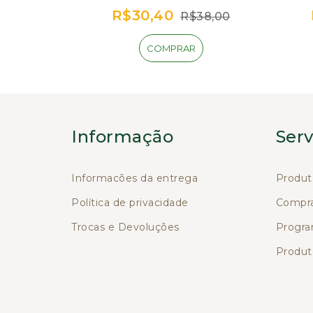
(Coleção A Magia do
pr
R$30,40
R$38,00
Circo Expresso da
(C
Alegria: descobrindo as
COMPRAR
funções executivas)
Ale
f
Informação
Serv
Informacões da entrega
Produt
Política de privacidade
Compra
Trocas e Devoluções
Progra
Produ