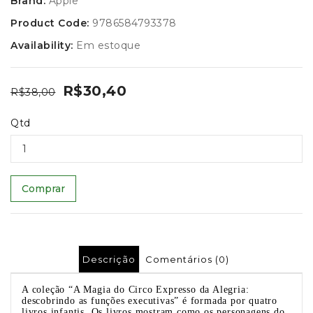
Brand:
Apple
Product Code:
9786584793378
Availability:
Em estoque
R$30,40
R$38,00
Qtd
Comprar
Descrição
Comentários (0)
A coleção “A Magia do Circo Expresso da Alegria:
descobrindo as funções executivas” é formada por quatro
livros infantis. Os livros mostram como os personagens do