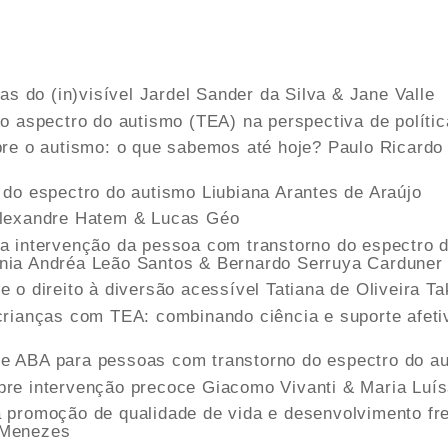
ias do (in)visível Jardel Sander da Silva & Jane Valle
do aspectro do autismo (TEA) na perspectiva de polític
obre o autismo: o que sabemos até hoje? Paulo Ricardo
o do espectro do autismo Liubiana Arantes de Araújo
 Alexandre Hatem & Lucas Géo
na intervenção da pessoa com transtorno do espectro
ênia Andréa Leão Santos & Bernardo Serruya Carduner
e o direito à diversão acessível Tatiana de Oliveira T
 crianças com TEA: combinando ciência e suporte afeti
e ABA para pessoas com transtorno do espectro do au
obre intervenção precoce Giacomo Vivanti & Maria Luí
 promoção de qualidade de vida e desenvolvimento fren
 Menezes