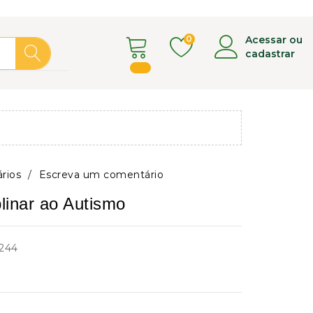
0
Acessar ou
cadastrar
rios
/
Escreva um comentário
plinar ao Autismo
244