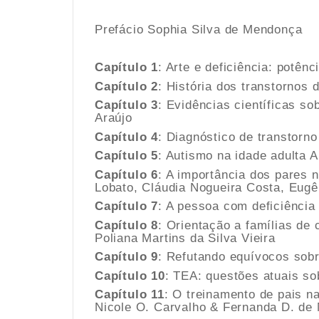
Prefácio Sophia Silva de Mendonça
Capítulo 1
: Arte e deficiência: potênc
Capítulo 2
: História dos transtornos 
Capítulo 3
: Evidências científicas s
Araújo
Capítulo 4
: Diagnóstico de transtorn
Capítulo 5
: Autismo na idade adulta
Capítulo 6
: A importância dos pares 
Lobato, Cláudia Nogueira Costa, Eug
Capítulo 7
: A pessoa com deficiência 
Capítulo 8
: Orientação a famílias de
Poliana Martins da Silva Vieira
Capítulo 9
: Refutando equívocos sobr
Capítulo 10
: TEA: questões atuais s
Capítulo 11
: O treinamento de pais na
Nicole O. Carvalho & Fernanda D. de